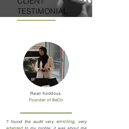
CLIENT
TESTIMONIAL
Raian Keddous,
Founder of BeOn
"I found the audit very
enriching
, very
adapted
to my profile: it was about me