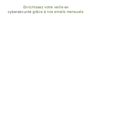
Enrichissez votre veille
en
cybersécurité
grâce à nos emails mensuels
.
Email
Poste en entreprise
À quelle(s) mailing list(s) souhaitez-vous
être abonné(e) ? Vous aurez la possibilité
de modifier votre choix à tout moment.
*
Dirigeants et partenaires
Profils techniques (IT, RSSI, RSI)
J'accepte que mes données
personnelles soient utilisées à des fins
de prospection commerciale.
Comment sont utilisées les données
personnelles que je vous communique ici ?