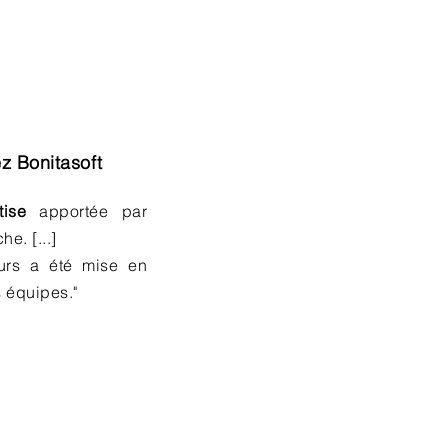
 Bonitasoft
tise
apportée par
e. [...]
urs a été mise en
s équipes."