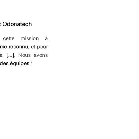
 Odonatech
 cette mission à
sme reconnu
, et pour
. [...]. Nous avons
é des équipes
."